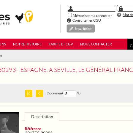
Mot de
Mémoriser ma connexion
Consulter les CGU
Inscription
ONS
NOTRE HISTOIRE
TARIFS ET CGV
NOUS CONTACTER
G
93
293 - ESPAGNE. A SEVILLE, LE GÉNÉRAL FRANCO PRÉS
Document
/ 0
Description
Référence