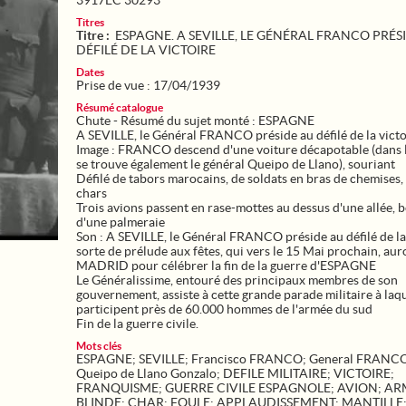
3917EC 30293
Titres
Titre :
ESPAGNE. A SEVILLE, LE GÉNÉRAL FRANCO PRÉS
DÉFILÉ DE LA VICTOIRE
Dates
Prise de vue : 17/04/1939
Résumé catalogue
Chute - Résumé du sujet monté : ESPAGNE
A SEVILLE, le Général FRANCO préside au défilé de la victo
Image : FRANCO descend d'une voiture décapotable (dans 
se trouve également le général Queipo de Llano), souriant
Défilé de tabors marocains, de soldats en bras de chemises, 
chars
Trois avions passent en rase-mottes au dessus d'une allée, 
d'une palmeraie
Son : A SEVILLE, le Général FRANCO préside au défilé de la 
sorte de prélude aux fêtes, qui vers le 15 Mai prochain, auro
MADRID pour célébrer la fin de la guerre d'ESPAGNE
Le Généralissime, entouré des principaux membres de son
gouvernement, assiste à cette grande parade militaire à laq
participent près de 60.000 hommes de l'armée du sud
Fin de la guerre civile.
Mots clés
ESPAGNE
;
SEVILLE
;
Francisco FRANCO
;
General FRANC
Queipo de Llano Gonzalo
;
DEFILE MILITAIRE
;
VICTOIRE
;
FRANQUISME
;
GUERRE CIVILE ESPAGNOLE
;
AVION
;
AR
BLINDE
;
CHAR
;
FOULE
;
APPLAUDISSEMENT
;
MANTILLE