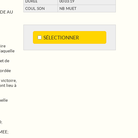
DURÉE
00:03:19
COUL. SON
NB MUET
IDE AU
SÉLECTIONNER
ire
laquelle
et de
bordée
victoire,
nt lieu à
uelle
O
;
MEE
;
;