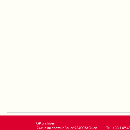
GP archives
24 rue du docteur Bauer 93400 St Ouen
Tél : +33 1 49 4