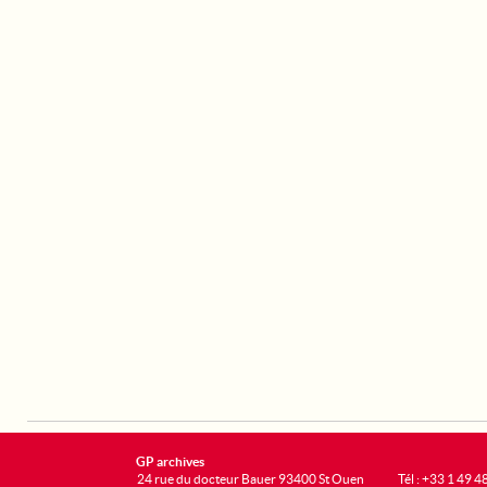
GP archives
24 rue du docteur Bauer 93400 St Ouen
Tél : +33 1 49 4