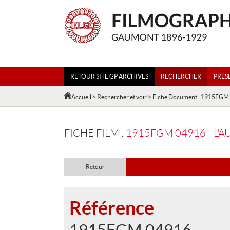
RETOUR SITE GP ARCHIVES
RECHERCHER
PRÉS
Accueil
>
Rechercher et voir
> Fiche Document : 1915FGM
FICHE FILM :
1915FGM 04916 - L'A
Retour
Référence
1915FGM 04916