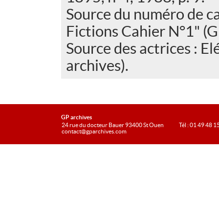
Source du numéro de ca
Fictions Cahier N°1" (G
Source des actrices : E
archives).
GP archives
24 rue du docteur Bauer 93400 St Ouen
Tél : 01 49 48 1
contact@gparchives.com