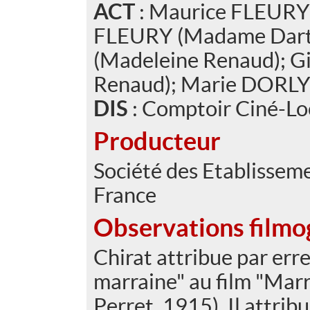
ACT
: Maurice FLEURY 
FLEURY (Madame Dart
(Madeleine Renaud); G
Renaud); Marie DORL
DIS
: Comptoir Ciné-L
Producteur
Société des Etablisse
France
Observations filmo
Chirat attribue par erreu
marraine" au film "Mar
Perret, 1915). Il attribu