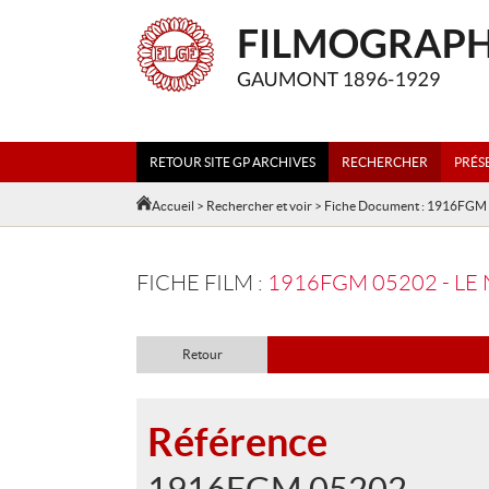
RETOUR SITE GP ARCHIVES
RECHERCHER
PRÉS
Accueil
>
Rechercher et voir
> Fiche Document : 1916FGM
FICHE FILM :
1916FGM 05202 - LE
Retour
Référence
1916FGM 05202