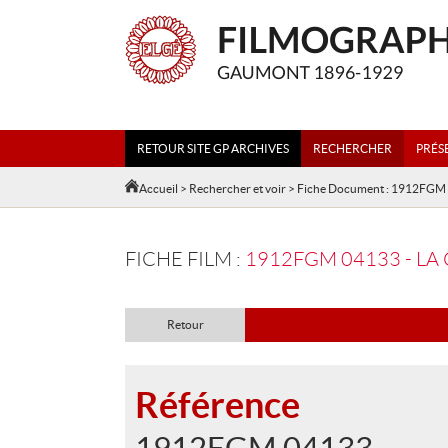
RETOUR SITE GP ARCHIVES
RECHERCHER
PRÉS
Accueil
>
Rechercher et voir
> Fiche Document : 1912FGM
FICHE FILM :
1912FGM 04133 - LA
Retour
Référence
1912FGM 04133