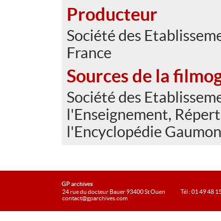
Producteur
Société des Etablisse
France
Sources de la filmo
Société des Etablissem
l'Enseignement, Réperto
l'Encyclopédie Gaumont
GP archives
24 rue du docteur Bauer 93400 St Ouen
Tél : 01 49 48 1
contact@gparchives.com