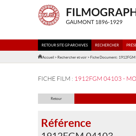
RETOUR SITE GP ARCHIVES
RECHERCHER
PRÉS
Accueil
>
Rechercher et voir
> Fiche Document : 1912FGM
FICHE FILM :
1912FGM 04103 - MO
Retour
Référence
1912FGM 04103