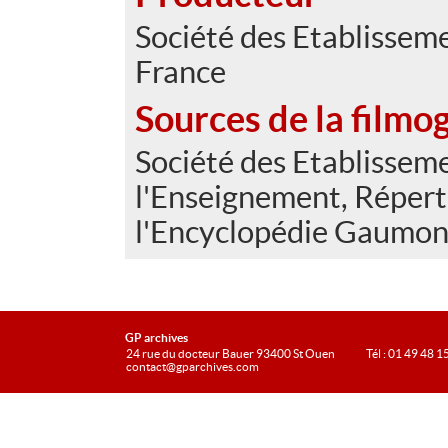
Société des Etablisse
France
Sources de la filmo
Société des Etablissem
l'Enseignement, Réperto
l'Encyclopédie Gaumont
GP archives
24 rue du docteur Bauer 93400 St Ouen
Tél : 01 49 48 1
contact@gparchives.com