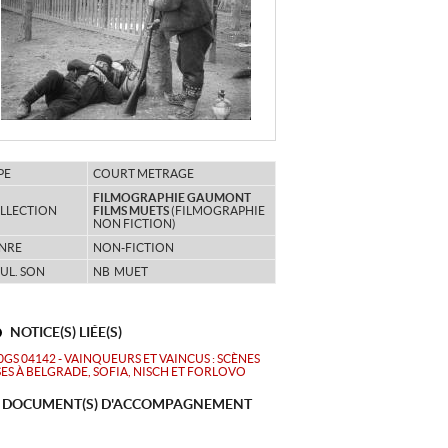
PE
COURT METRAGE
FILMOGRAPHIE GAUMONT
LLECTION
FILMS MUETS
(FILMOGRAPHIE
NON FICTION)
NRE
NON-FICTION
UL. SON
NB MUET
NOTICE(S) LIÉE(S)
0GS 04142 - VAINQUEURS ET VAINCUS : SCÈNES
SES À BELGRADE, SOFIA, NISCH ET FORLOVO
DOCUMENT(S) D'ACCOMPAGNEMENT