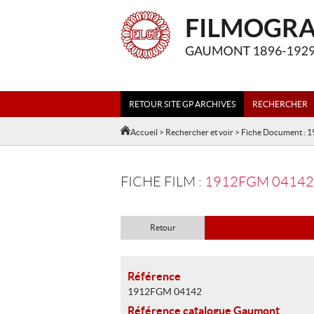
RETOUR SITE GP ARCHIVES
RECHERCHER
Accueil
>
Rechercher et voir
> Fiche Document :
FICHE FILM :
1912FGM 04142 - 
Retour
Référence
1912FGM 04142
Référence catalogue Gaumont