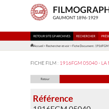
RETOUR SITE GP ARCHIVES
RECHERCHER
PRÉS
Accueil
>
Rechercher et voir
> Fiche Document : 1916FGM
FICHE FILM :
1916FGM 05040 - LA
Retour
Référence
1916FGM 05040