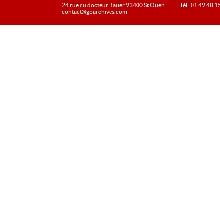
24 rue du docteur Bauer 93400 St Ouen
Tél : 01 49 48 1
contact@gparchives.com