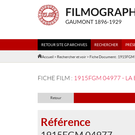
RETOUR SITE GP ARCHIVES
RECHERCHER
PRÉS
Accueil
>
Rechercher et voir
> Fiche Document : 1915FGM
FICHE FILM :
1915FGM 04977 - LA
Retour
Référence
1915FGM 04977