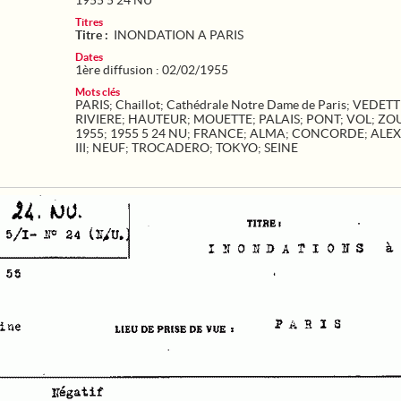
1955 5 24 NU
Titres
Titre :
INONDATION A PARIS
Dates
1ère diffusion : 02/02/1955
Mots clés
PARIS
;
Chaillot
;
Cathédrale Notre Dame de Paris
;
VEDETT
RIVIERE
;
HAUTEUR
;
MOUETTE
;
PALAIS
;
PONT
;
VOL
;
ZO
1955
;
1955 5 24 NU
;
FRANCE
;
ALMA
;
CONCORDE
;
ALE
III
;
NEUF
;
TROCADERO
;
TOKYO
;
SEINE