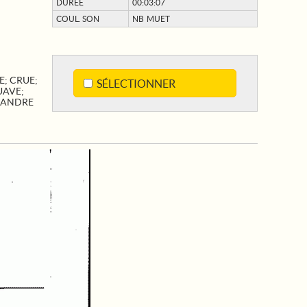
DURÉE
00:03:07
COUL. SON
NB MUET
E
;
CRUE
;
SÉLECTIONNER
UAVE
;
XANDRE