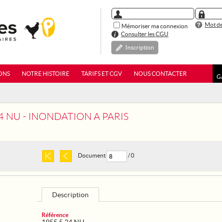
Mot de
Mémoriser ma connexion
Consulter les CGU
Inscription
ONS
NOTRE HISTOIRE
TARIFS ET CGV
NOUS CONTACTER
G
4 NU - INONDATION A PARIS
Document
/ 0
Description
Référence