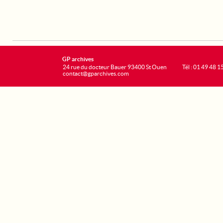
GP archives
24 rue du docteur Bauer 93400 St Ouen
Tél : 01 49 48 1
contact@gparchives.com