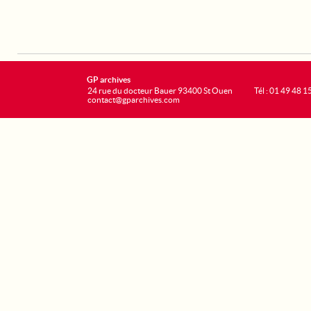
GP archives
24 rue du docteur Bauer 93400 St Ouen
Tél : 01 49 48 1
contact@gparchives.com