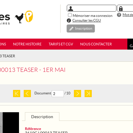
Mot de
Mémoriser ma connexion
Consulter les CGU
Inscription
ONS
NOTRE HISTOIRE
TARIFS ET CGV
NOUS CONTACTER
G
13 TEASER
00013 TEASER - 1ER MAI
Document
/ 10
Description
Référence