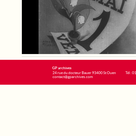
GP archives
24 rue du docteur Bauer 93400 St Ouen
Tél : 0
contact@gparchives.com