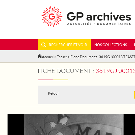
RECHERCHER ET VOIR
NOS COLLECTIONS
Accueil
>
Teaser
> Fiche Document : 3619GJ 00013 TEASE
FICHE DOCUMENT :
3619GJ 00013
Retour