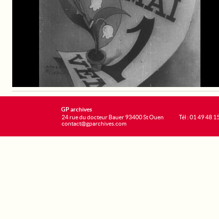
GP archives
24 rue du docteur Bauer 93400 St Ouen
Tél : 01 49 48 1
contact@gparchives.com