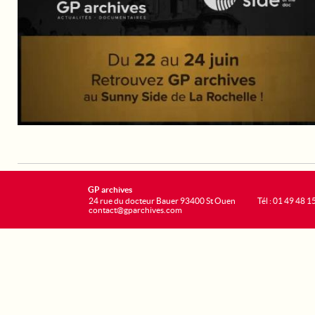
GP archives
24 rue du docteur Bauer 93400 St Ouen
Tél : 01 49 48 1
contact@gparchives.com