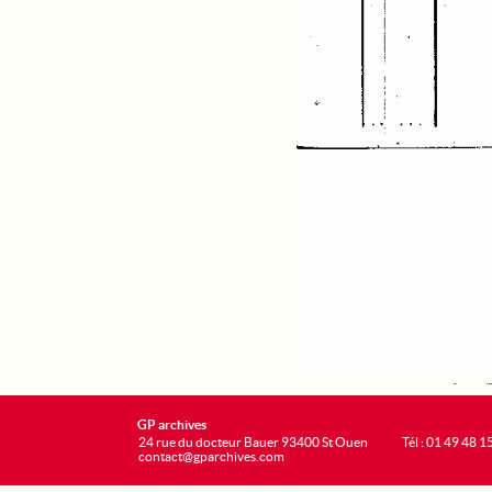
GP archives
24 rue du docteur Bauer 93400 St Ouen
Tél : 01 49 48 1
contact@gparchives.com