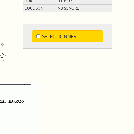
DURÉE
00:01:37
COUL. SON
NB SONORE
SÉLECTIONNER
ES
;
ON
;
RE
;