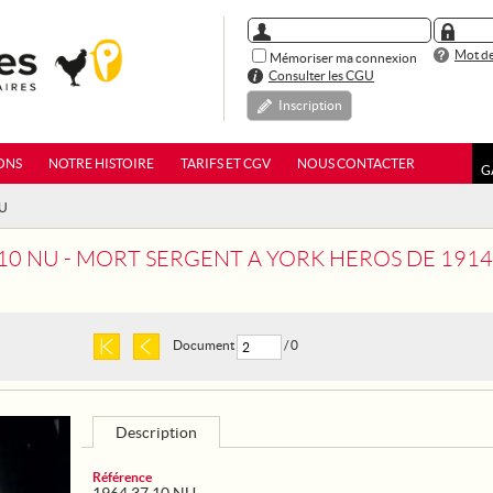
Mot de
Mémoriser ma connexion
Consulter les CGU
Inscription
ONS
NOTRE HISTOIRE
TARIFS ET CGV
NOUS CONTACTER
G
NU
 10 NU - MORT SERGENT A YORK HEROS DE 1914
Document
/ 0
Description
Référence