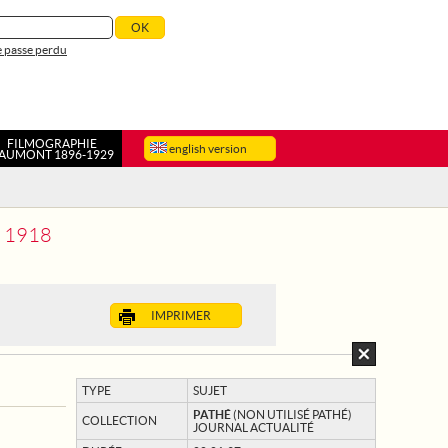
 passe perdu
FILMOGRAPHIE
english version
AUMONT 1896-1929
 1918
IMPRIMER
TYPE
SUJET
PATHÉ
(NON UTILISÉ PATHÉ)
COLLECTION
JOURNAL ACTUALITÉ