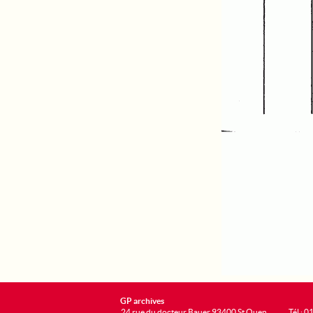
GP archives
24 rue du docteur Bauer 93400 St Ouen
Tél : 0