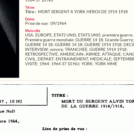
1964 37 10 NU
Titres
Titre :
MORT SERGENT A YORK HEROS DE 1914 1918
Dates
Prise de vue : 09/1964
Mots clés
USA
;
EUROPE
;
ETATS UNIS
;
ETATS UNIS
;
première guerre
;
Première guerre mondiale
;
GUERRE 14 18
;
Grande Guerre
;
GUERRE 14 18
;
GUERRE 14 18
;
GUERRE 1914 1918
;
DEC
INTERVIEW
;
sonore
;
TRANCHEE
;
GUERRE 1914 1918
;
RETROSPECTIVE
;
AMERICAIN
;
ARMEE
;
ATTAQUE
;
CAN
CIVIL
;
DEPART
;
ENTRAINEMENT
;
MEDICALE
;
SEPTEMB
VISITE
;
1964
;
1964 37 10 NU
;
YORK
;
YORK MME