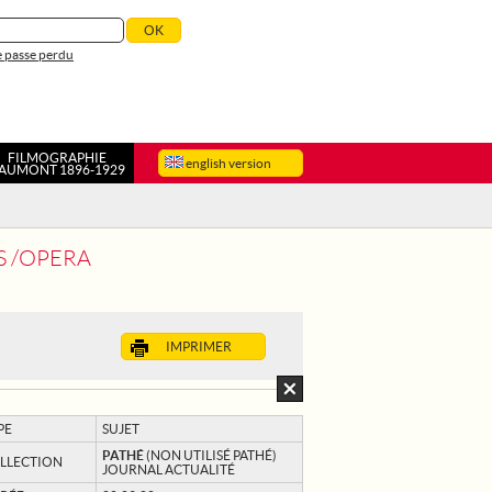
 passe perdu
FILMOGRAPHIE
english version
AUMONT 1896-1929
S /OPERA
IMPRIMER
PE
SUJET
PATHÉ
(NON UTILISÉ PATHÉ)
LLECTION
JOURNAL ACTUALITÉ