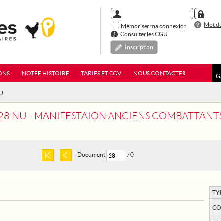
Mot de
Mémoriser ma connexion
Consulter les CGU
Inscription
ONS
NOTRE HISTOIRE
TARIFS ET CGV
NOUS CONTACTER
G
NU
 28 NU - MANIFESTAION ANCIENS COMBATTANT
Document
/ 0
TY
CO