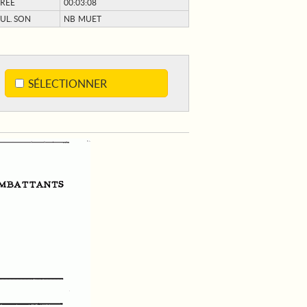
RÉE
00:03:08
UL. SON
NB MUET
SÉLECTIONNER