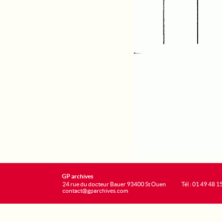
GP archives
24 rue du docteur Bauer 93400 St Ouen
Tél : 01 49 48 1
contact@gparchives.com