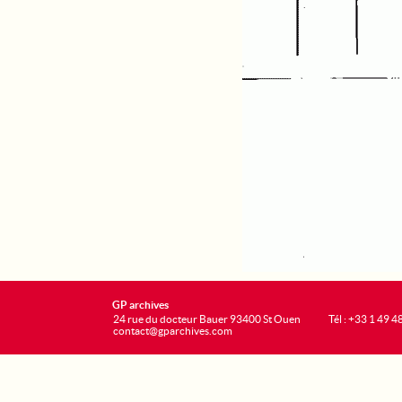
GP archives
24 rue du docteur Bauer 93400 St Ouen
Tél : +33 1 49 4
contact@gparchives.com