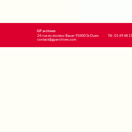
GP archives
24 rue du docteur Bauer 93400 St Ouen
Tél : 01 49 48 1
contact@gparchives.com