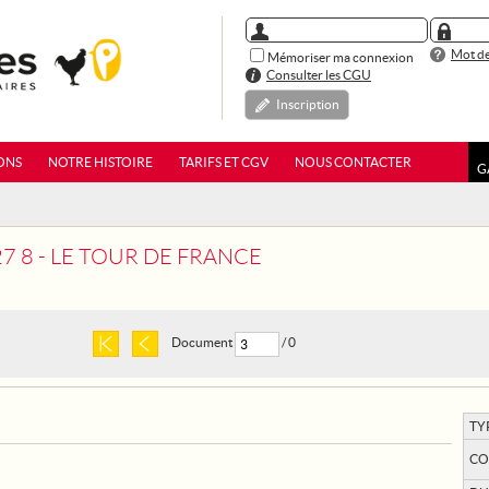
Mot de
Mémoriser ma connexion
Consulter les CGU
Inscription
ONS
NOTRE HISTOIRE
TARIFS ET CGV
NOUS CONTACTER
G
27 8 - LE TOUR DE FRANCE
Document
/ 0
TY
CO