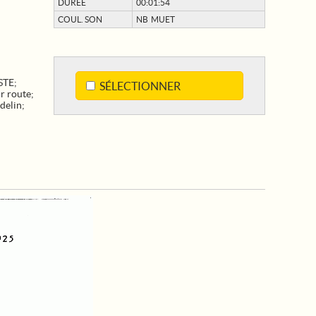
DURÉE
00:01:54
COUL. SON
NB MUET
STE
;
SÉLECTIONNER
r route
;
delin
;