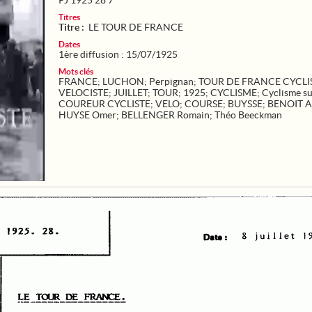
PJ 1925 28 7
Titres
Titre :
LE TOUR DE FRANCE
Dates
1ère diffusion : 15/07/1925
Mots clés
FRANCE
;
LUCHON
;
Perpignan
;
TOUR DE FRANCE CYCLI
VELOCISTE
;
JUILLET
;
TOUR
;
1925
;
CYCLISME
;
Cyclisme su
COUREUR CYCLISTE
;
VELO
;
COURSE
;
BUYSSE
;
BENOIT A
HUYSE Omer
;
BELLENGER Romain
;
Théo Beeckman