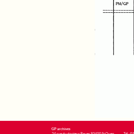
GP archives
24 rue du docteur Bauer 93400 St Ouen
Tél : 0