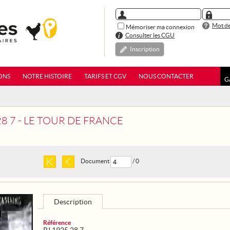
Mot de
Mémoriser ma connexion
Consulter les CGU
Inscription
ONS
NOTRE HISTOIRE
TARIFS ET CGV
NOUS CONTACTER
G
28 7 - LE TOUR DE FRANCE
Document
/ 0
Description
Référence