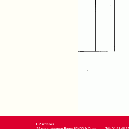
GP archives
24 rue du docteur Bauer 93400 St Ouen
Tél : 01 49 48 1