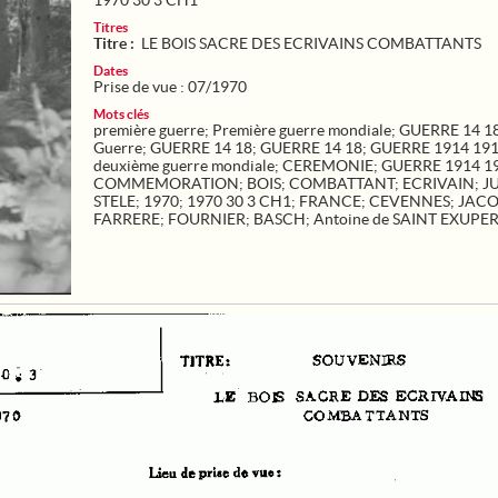
1970 30 3 CH1
Titres
Titre :
LE BOIS SACRE DES ECRIVAINS COMBATTANTS
Dates
Prise de vue : 07/1970
Mots clés
première guerre
;
Première guerre mondiale
;
GUERRE 14 1
Guerre
;
GUERRE 14 18
;
GUERRE 14 18
;
GUERRE 1914 19
deuxième guerre mondiale
;
CEREMONIE
;
GUERRE 1914 1
COMMEMORATION
;
BOIS
;
COMBATTANT
;
ECRIVAIN
;
JU
STELE
;
1970
;
1970 30 3 CH1
;
FRANCE
;
CEVENNES
;
JAC
FARRERE
;
FOURNIER
;
BASCH
;
Antoine de SAINT EXUPE