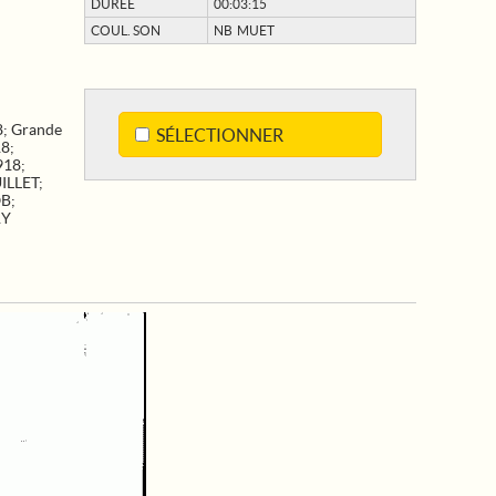
DURÉE
00:03:15
COUL. SON
NB MUET
8
;
Grande
SÉLECTIONNER
18
;
918
;
ILLET
;
OB
;
RY