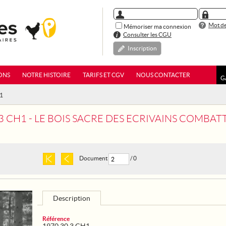
Mot de
Mémoriser ma connexion
Consulter les CGU
Inscription
ONS
NOTRE HISTOIRE
TARIFS ET CGV
NOUS CONTACTER
G
H1
 3 CH1 - LE BOIS SACRE DES ECRIVAINS COMBAT
Document
/ 0
Description
Référence