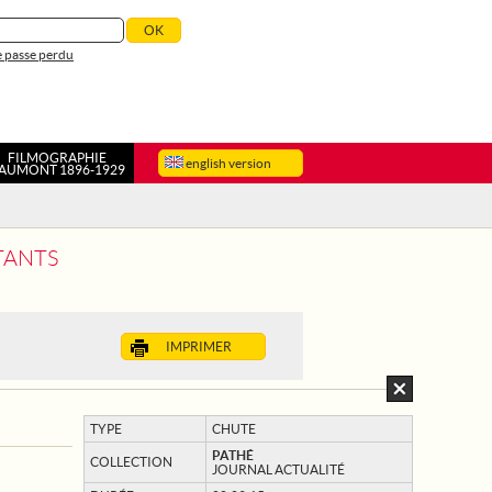
 passe perdu
FILMOGRAPHIE
english version
AUMONT 1896-1929
TANTS
IMPRIMER
TYPE
CHUTE
PATHÉ
COLLECTION
JOURNAL ACTUALITÉ