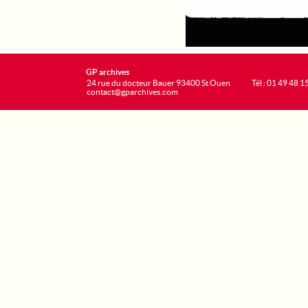
GP archives
24 rue du docteur Bauer 93400 St Ouen
Tél : 01 49 48 1
contact@gparchives.com