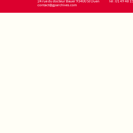
24 rue du docteur Bauer 93400 St Ouen
Tél : 01 49 48 1
contact@gparchives.com