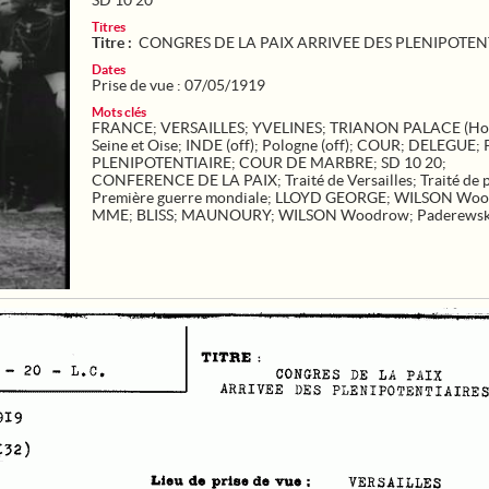
SD 10 20
Titres
Titre :
CONGRES DE LA PAIX ARRIVEE DES PLENIPOTEN
Dates
Prise de vue : 07/05/1919
Mots clés
FRANCE
;
VERSAILLES
;
YVELINES
;
TRIANON PALACE (Hot
Seine et Oise
;
INDE (off)
;
Pologne (off)
;
COUR
;
DELEGUE
;
PLENIPOTENTIAIRE
;
COUR DE MARBRE
;
SD 10 20
;
CONFERENCE DE LA PAIX
;
Traité de Versailles
;
Traité de 
Première guerre mondiale
;
LLOYD GEORGE
;
WILSON Woo
MME
;
BLISS
;
MAUNOURY
;
WILSON Woodrow
;
Paderewsk