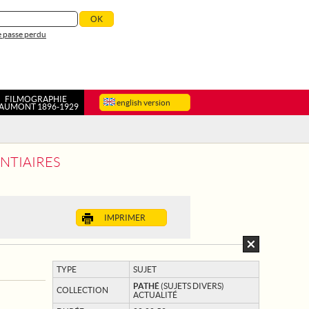
 passe perdu
FILMOGRAPHIE
english version
AUMONT 1896-1929
ENTIAIRES
IMPRIMER
TYPE
SUJET
PATHÉ
(SUJETS DIVERS)
COLLECTION
ACTUALITÉ