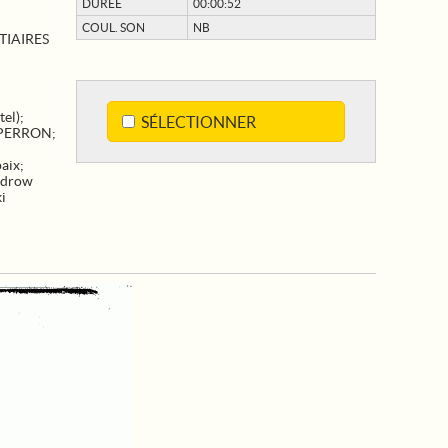
DURÉE
00:00:52
COUL. SON
NB
TIAIRES
el)
;
SÉLECTIONNER
PERRON
;
paix
;
drow
i