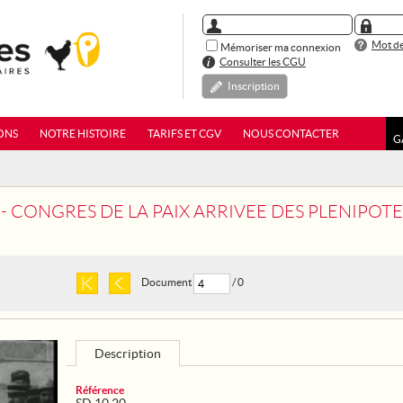
Mot de
Mémoriser ma connexion
Consulter les CGU
Inscription
ONS
NOTRE HISTOIRE
TARIFS ET CGV
NOUS CONTACTER
G
 - CONGRES DE LA PAIX ARRIVEE DES PLENIPOT
Document
/ 0
Description
Référence