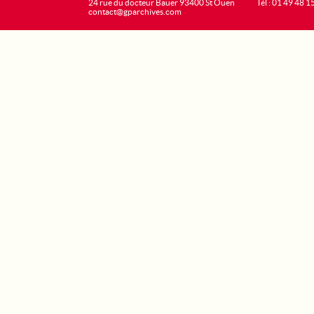
24 rue du docteur Bauer 93400 St Ouen
Tél : 01 49 48 1
contact@gparchives.com