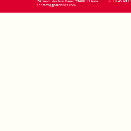
24 rue du docteur Bauer 93400 St Ouen
Tél : 01 49 48 1
contact@gparchives.com