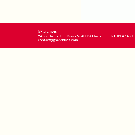
GP archives
24 rue du docteur Bauer 93400 St Ouen
Tél : 01 49 48 1
contact@gparchives.com