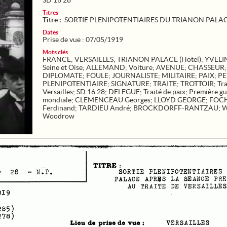
SD 16 28
Titres
Titre :
SORTIE PLENIPOTENTIAIRES DU TRIANON PALA
Dates
Prise de vue : 07/05/1919
Mots clés
FRANCE
;
VERSAILLES
;
TRIANON PALACE (Hotel)
;
YVELI
Seine et Oise
;
ALLEMAND
;
Voiture
;
AVENUE
;
CHASSEUR
;
DIPLOMATE
;
FOULE
;
JOURNALISTE
;
MILITAIRE
;
PAIX
;
P
PLENIPOTENTIAIRE
;
SIGNATURE
;
TRAITE
;
TROTTOIR
;
Tra
Versailles
;
SD 16 28
;
DELEGUE
;
Traité de paix
;
Première gu
mondiale
;
CLEMENCEAU Georges
;
LLOYD GEORGE
;
FOC
Ferdinand
;
TARDIEU André
;
BROCKDORFF-RANTZAU
;
W
Woodrow