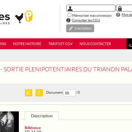
Mot de
Mémoriser ma connexion
Consulter les CGU
Inscription
ONS
NOTRE HISTOIRE
TARIFS ET CGV
NOUS CONTACTER
G
8 - SORTIE PLENIPOTENTIAIRES DU TRIANON PA
Document
/ 0
Description
Référence