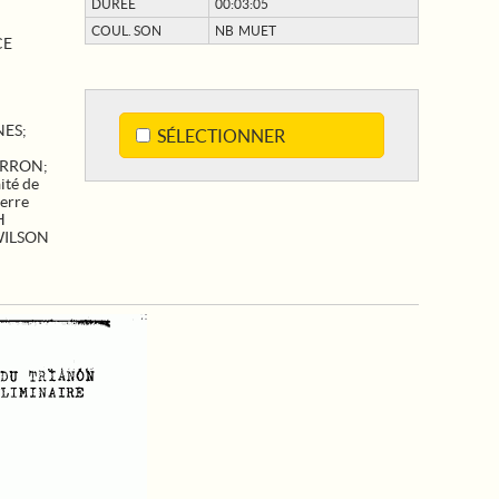
DURÉE
00:03:05
COUL. SON
NB MUET
CE
NES
;
SÉLECTIONNER
ERRON
;
ité de
erre
H
ILSON