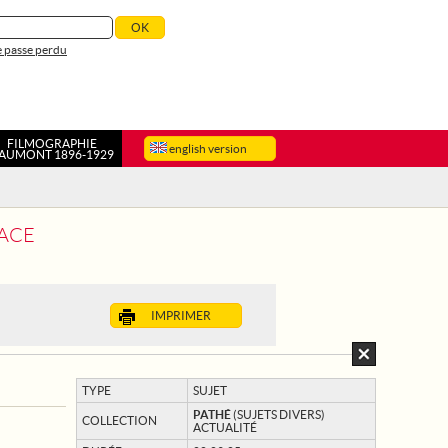
 passe perdu
FILMOGRAPHIE
english version
AUMONT 1896-1929
LACE
IMPRIMER
TYPE
SUJET
PATHÉ
(SUJETS DIVERS)
COLLECTION
ACTUALITÉ