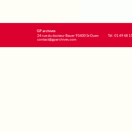
GP archives
24 rue du docteur Bauer 93400 St Ouen
Tél : 01 49 48 1
contact@gparchives.com