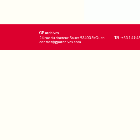
GP archives
24 rue du docteur Bauer 93400 St Ouen
Tél : +33 1 49 4
contact@gparchives.com