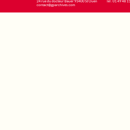
24 rue du docteur Bauer 93400 St Ouen
Tél : 01 49 48 1
contact@gparchives.com