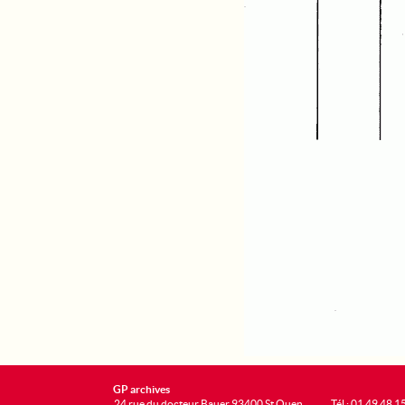
GP archives
24 rue du docteur Bauer 93400 St Ouen
Tél : 01 49 48 1