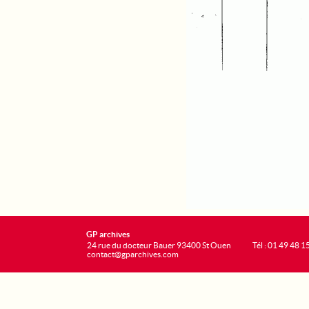
GP archives
24 rue du docteur Bauer 93400 St Ouen
Tél : 01 49 48 1
contact@gparchives.com