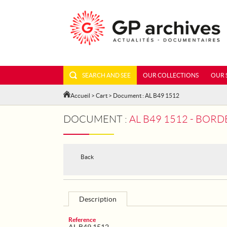
SEARCH AND SEE
OUR COLLECTIONS
OUR 
Accueil
>
Cart
> Document : AL B49 1512
DOCUMENT :
AL B49 1512 - BORD
Back
Description
Reference