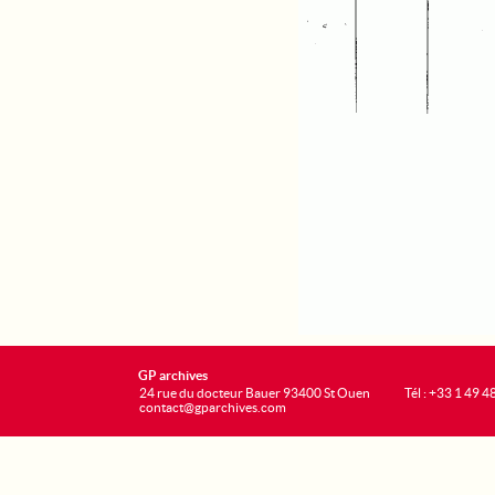
GP archives
24 rue du docteur Bauer 93400 St Ouen
Tél : +33 1 49 4
contact@gparchives.com