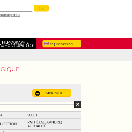
 passe perdu
FILMOGRAPHIE
english version
AUMONT 1896-1929
LGIQUE
IMPRIMER
PE
SUJET
PATHÉ
(ALEXANDRE)
LLECTION
ACTUALITÉ