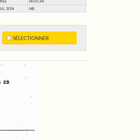
RÉE
00:01:44
UL. SON
NB
SÉLECTIONNER