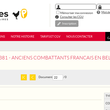
Mot de
Mémoriser ma connexion
Consulter les CGU
Inscription
ONS
NOTRE HISTOIRE
TARIFS ET CGV
NOUS CONTACTER
G
1381 - ANCIENS COMBATTANTS FRANCAIS EN BE
Document
/ 0
TY
CO