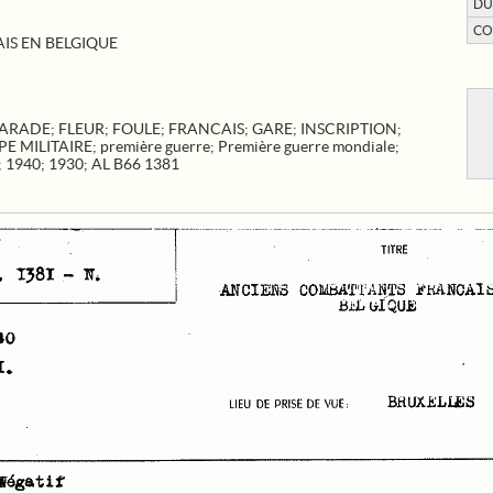
DU
CO
S EN BELGIQUE
ARADE
;
FLEUR
;
FOULE
;
FRANCAIS
;
GARE
;
INSCRIPTION
;
E MILITAIRE
;
première guerre
;
Première guerre mondiale
;
;
1940
;
1930
;
AL B66 1381