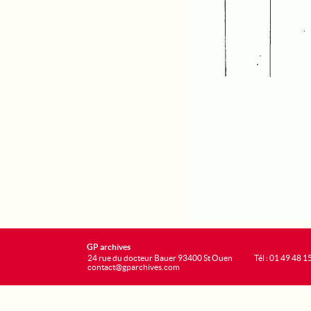
GP archives
24 rue du docteur Bauer 93400 St Ouen
Tél : 01 49 48 1
contact@gparchives.com