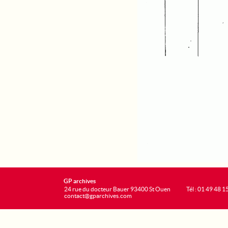
GP archives
24 rue du docteur Bauer 93400 St Ouen
Tél : 01 49 48 1
contact@gparchives.com