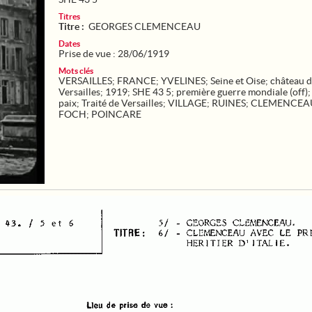
Titres
Titre :
GEORGES CLEMENCEAU
Dates
Prise de vue : 28/06/1919
Mots clés
VERSAILLES
;
FRANCE
;
YVELINES
;
Seine et Oise
;
château 
Versailles
;
1919
;
SHE 43 5
;
première guerre mondiale (off)
paix
;
Traité de Versailles
;
VILLAGE
;
RUINES
;
CLEMENCEA
FOCH
;
POINCARE