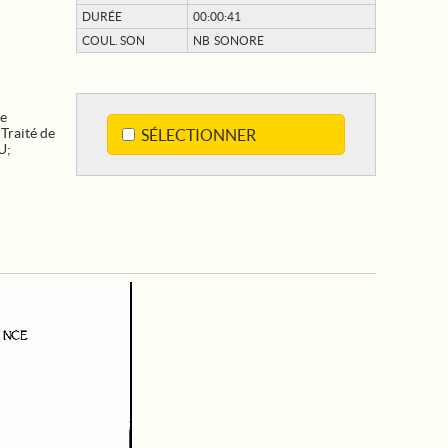
DURÉE
00:00:41
COUL. SON
NB SONORE
de
;
Traité de
SÉLECTIONNER
U
;