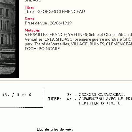
SHE 43 5
Titres
Titre :
GEORGES CLEMENCEAU
Dates
Prise de vue : 28/06/1919
Mots clés
VERSAILLES
;
FRANCE
;
YVELINES
;
Seine et Oise
;
château 
Versailles
;
1919
;
SHE 43 5
;
première guerre mondiale (off)
paix
;
Traité de Versailles
;
VILLAGE
;
RUINES
;
CLEMENCEA
FOCH
;
POINCARE