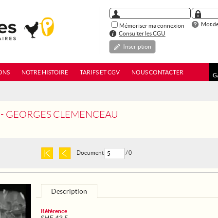
Mot de
Mémoriser ma connexion
Consulter les CGU
Inscription
ONS
NOTRE HISTOIRE
TARIFS ET CGV
NOUS CONTACTER
G
5 - GEORGES CLEMENCEAU
Document
/ 0
Description
Référence