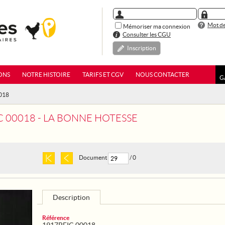
Mot de
Mémoriser ma connexion
Consulter les CGU
Inscription
ONS
NOTRE HISTOIRE
TARIFS ET CGV
NOUS CONTACTER
G
0018
C 00018 - LA BONNE HOTESSE
Document
/ 0
Description
Référence