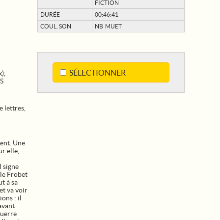
FICTION
DURÉE
00:46:41
COUL. SON
NB MUET
SÉLECTIONNER
);
ES
 lettres,
tent. Une
r elle,
l signe
cle Frobet
ut à sa
et va voir
ons : il
 avant
guerre