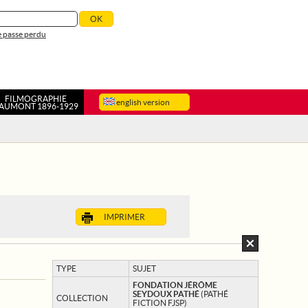
 passe perdu
FILMOGRAPHIE
english version
AUMONT 1896-1929
IMPRIMER
TYPE
SUJET
FONDATION JÉRÔME
SEYDOUX PATHÉ
(PATHÉ
COLLECTION
FICTION FJSP)