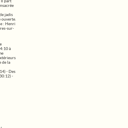
Il part
onsacrée
de jadis
e ouverte.
e : Henri
res-sur-
e
4:10 à
me
xtérieurs
 de la
14) - Des
30:12) -