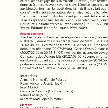
éclate, Jean s'engage mais sa maison lui est toujours fermée. 
donc au front sans avoir revu les siens. Mme Lirieux s'est c
aux blessés. Son mari la revoit donc là mais il ne se fait pas
connaître. Il vient rôder autour de la maison et une ballade 
“La bonne hôtesse” qu'ils chantaient jadis vient de la fenêtr
Jean la reprend et ainsi les deux époux se retrouvent.(Sourc
Bousquet, De Pathé frères à Pathé Cinéma (1915-1927), Bu
Yvette, Editions Henri Bousquet, 1994-2004)
Résumé descriptif
Très beaux plans : Femme très élégante sur balcon (Gabriell
ROBINNE) donnant sur un parc (Champ de Mars ?)(20:01:4
20:02:08:00) - Femme à sa fenêtre (20:32:58:00) - Une fem
debout au téléphone (20:07:39:06) - Gare d'Orsay 2 plans e
(20:27:23:11 et 20:35:54:04) - Vitrine de l'agence de voyage
Compagnie des Wagons Lits (20:27:06:03) - Jeunes enfants
enrubannés jouant sur une pelouse à la raquette (20:34:56:
poilus en convalescence dans la cour d'une hospice (20:36:
Une mère et sa fillette au piano (20:46:48:06).
Interprètes :
Armand Numès (l'oncle Fobret)
Roger Vincent (Jean Lirieux)
Fred Mariotti
Gabrielle Robinne (Clotilde Lirieux)
Renée Fagan (Nini)
la petite Mad Lopès (Simone)
Mots clés