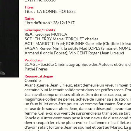
1917PFIC 00018
Titres
Titre :
LA BONNE HOTESSE
Dates
1ère diffusion : 28/12/1917
Générique / Crédits
REA
: Georges MONCA
SCE
: THIERRY Marie; TORQUET charles
ACT
: MARIOTTI Fred; ROBINNE Gabrielle (Clotilde Lirieux
FAGAN Renée (Nini); la petite Mad LOPES (Simone); NUM
Armand (l'oncle Fobret); VINCENT Roger (Jean Lirieux)
Producteur
SCAGL - Société Cinématographique des Auteurs et Gens de
Pathé Frères
Résumé catalogue
Comédie.
Avant-guerre, Jean Lirieux, était demeuré un viveur impéni
certaine Nini le tenait solidement dans ses griffes roses. Pou
Jean avait compromis ses affaires. Son dernier cadeau, un
magnifique collier de perles, achève de ruiner sa situation. I
un faux billet et va être poursuivi comme faussaire. Son on
refuse de le sauver alors Jean, dans son désespoir, avoue to
femme. Celle-ci, qui vient de surprendre sa trahison, se tait 
l'oncle qui intervient mais pose à son neveu de dures conditi
devra s'expatrier, et ne plus revoir ni sa femme ni sa fillette
d'avoir refait fortune. Jean se soumet et part au Maroc. La 