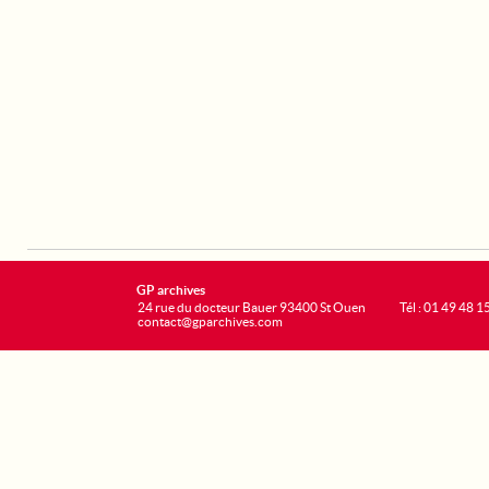
GP archives
24 rue du docteur Bauer 93400 St Ouen
Tél : 01 49 48 1
contact@gparchives.com