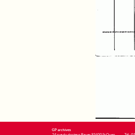
GP archives
24 rue du docteur Bauer 93400 St Ouen
Tél : 0