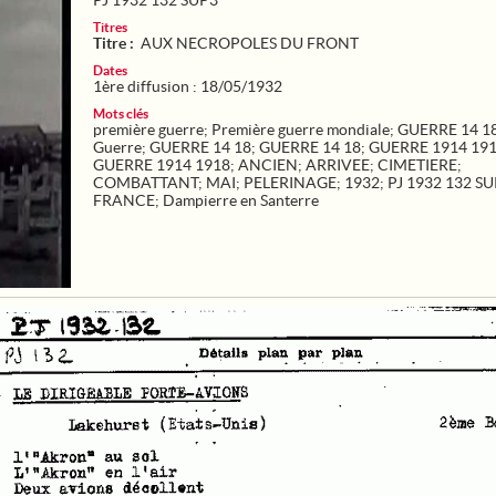
PJ 1932 132 SUP3
Titres
Titre :
AUX NECROPOLES DU FRONT
Dates
1ère diffusion : 18/05/1932
Mots clés
première guerre
;
Première guerre mondiale
;
GUERRE 14 1
Guerre
;
GUERRE 14 18
;
GUERRE 14 18
;
GUERRE 1914 19
GUERRE 1914 1918
;
ANCIEN
;
ARRIVEE
;
CIMETIERE
;
COMBATTANT
;
MAI
;
PELERINAGE
;
1932
;
PJ 1932 132 S
FRANCE
;
Dampierre en Santerre