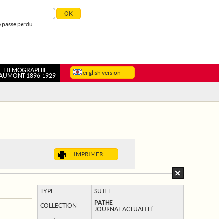
 passe perdu
FILMOGRAPHIE
english version
AUMONT 1896-1929
IMPRIMER
TYPE
SUJET
PATHÉ
COLLECTION
JOURNAL ACTUALITÉ