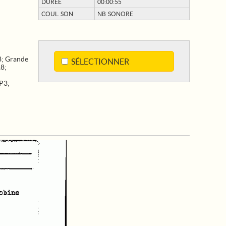
DURÉE
00:00:55
COUL. SON
NB SONORE
8
;
Grande
SÉLECTIONNER
18
;
UP3
;