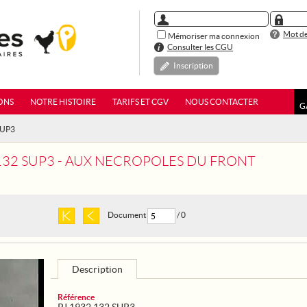
Mot de
Mémoriser ma connexion
Consulter les CGU
Inscription
ONS
NOTRE HISTOIRE
TARIFS ET CGV
NOUS CONTACTER
G
SUP3
 132 SUP3 - AUX NECROPOLES DU FRONT
Document
/ 0
Description
Référence