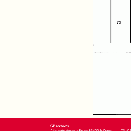
GP archives
24 rue du docteur Bauer 93400 St Ouen
Tél : 0