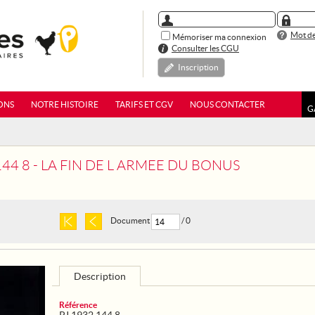
Mot de
Mémoriser ma connexion
Consulter les CGU
Inscription
ONS
NOTRE HISTOIRE
TARIFS ET CGV
NOUS CONTACTER
G
144 8 - LA FIN DE L ARMEE DU BONUS
Document
/ 0
Description
Référence