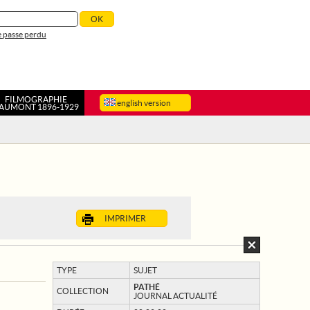
 passe perdu
FILMOGRAPHIE
english version
AUMONT 1896-1929
IMPRIMER
TYPE
SUJET
PATHÉ
COLLECTION
JOURNAL ACTUALITÉ