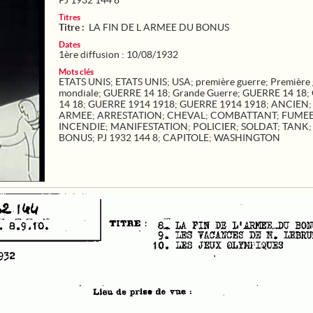
PJ 1932 144 8
Titres
Titre :
LA FIN DE L ARMEE DU BONUS
Dates
1ère diffusion : 10/08/1932
Mots clés
ETATS UNIS
;
ETATS UNIS
;
USA
;
première guerre
;
Première 
mondiale
;
GUERRE 14 18
;
Grande Guerre
;
GUERRE 14 18
;
14 18
;
GUERRE 1914 1918
;
GUERRE 1914 1918
;
ANCIEN
ARMEE
;
ARRESTATION
;
CHEVAL
;
COMBATTANT
;
FUME
INCENDIE
;
MANIFESTATION
;
POLICIER
;
SOLDAT
;
TANK
BONUS
;
PJ 1932 144 8
;
CAPITOLE
;
WASHINGTON