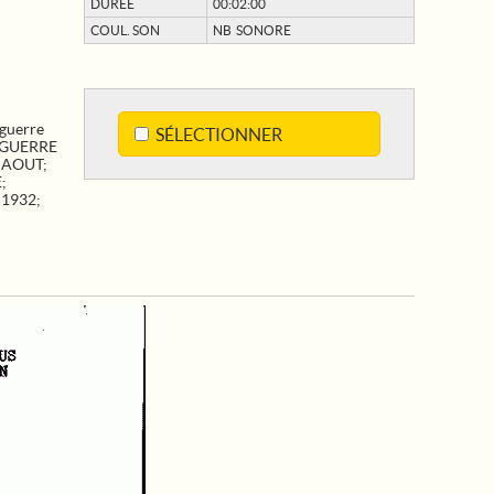
DURÉE
00:02:00
COUL. SON
NB SONORE
guerre
SÉLECTIONNER
GUERRE
;
AOUT
;
E
;
;
1932
;