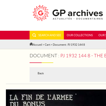
SEARCH AND SEE
OUR COLLECTIONS
OUR 
Accueil
>
Cart
> Document : PJ 1932 144 8
DOCUMENT :
PJ 1932 144 8 - TH
Back