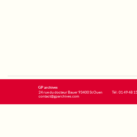
GP archives
24 rue du docteur Bauer 93400 St Ouen
Tél : 01 49 48 1
contact@gparchives.com